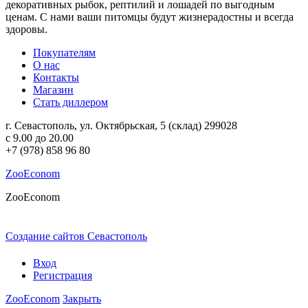
декоративных рыбок, рептилий и лошадей по выгодным
ценам. С нами ваши питомцы будут жизнерадостны и всегда
здоровы.
Покупателям
О нас
Контакты
Магазин
Стать диллером
г. Севастополь
,
ул. Октябрьская, 5
(склад)
299028
c 9.00 до 20.00
+7 (978) 858 96 80
ZooEconom
ZooEconom
Создание сайтов Севастополь
в Веб-студии ПромоАкцент
Вход
Регистрация
ZooEconom
Закрыть