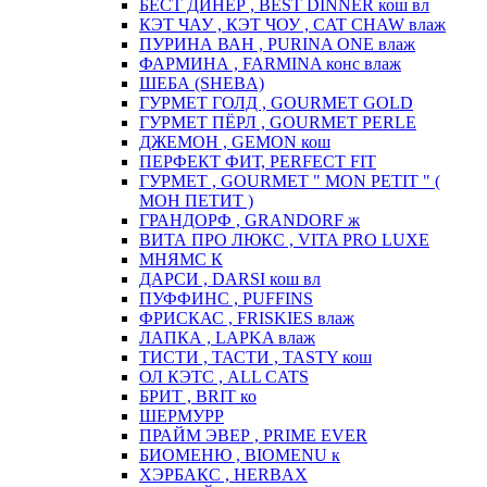
БЕСТ ДИНЕР , BEST DINNER кош вл
КЭТ ЧАУ , КЭТ ЧОУ , CAT CHAW влаж
ПУРИНА ВАН , PURINA ONE влаж
ФАРМИНА , FARMINA конс влаж
ШЕБА (SHEBA)
ГУРМЕТ ГОЛД , GOURMET GOLD
ГУРМЕТ ПЁРЛ , GOURMET PERLE
ДЖЕМОН , GEMON кош
ПЕРФЕКТ ФИТ, PERFECT FIT
ГУРМЕТ , GOURMET " MON PETIT " (
МОН ПЕТИТ )
ГРАНДОРФ , GRANDORF ж
ВИТА ПРО ЛЮКС , VITA PRO LUXE
МНЯМС К
ДАРСИ , DARSI кош вл
ПУФФИНС , PUFFINS
ФРИСКАС , FRISKIES влаж
ЛАПКА , LAPKA влаж
ТИСТИ , ТАСТИ , TASTY кош
ОЛ КЭТС , ALL CATS
БРИТ , BRIT ко
ШЕРМУРР
ПРАЙМ ЭВЕР , PRIME EVER
БИОМЕНЮ , BIOMENU к
ХЭРБАКС , HERBAX