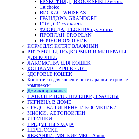
БРУКСФИЛД , BROOKSFIELD котята
1st choice
ВИСКАС, WHISKAS
ГРАНДОРФ, GRANDORF
ГОУ , GO сух котята
ФЛОРИДА , FLORIDA сух котята
ПРОПЛАН, PRO PLAN
НОЧНОЙ ОХОТНИК
КОРМ ДЛЯ КОТЯТ ВЛАЖНЫЙ
ВИТАМИНЫ, ПОДКОРМКИ И МИНЕРАЛЫ
ДЛЯ КОШЕК
ЛАКОМСТВА ДЛЯ КОШЕК
КОШКАМ СТАРШЕ 7 ЛЕТ
ЗДОРОВЬЕ КОШЕК
Когтеточки для кошек и антицарапки, игровые
комплексы
Домики для кошек
НАПОЛНИТЕЛИ, ПЕЛЁНКИ, ТУАЛЕТЫ
ГИГИЕНА В ДОМЕ
СРЕДСТВА ГИГИЕНЫ И КОСМЕТИКИ
МИСКИ , АВТОПОИЛКИ
ИГРУШКИ
ПРЕДМЕТЫ УХОДА
ПЕРЕНОСКИ
ЛЕЖАНКИ , МЯГКИЕ МЕСТА кош