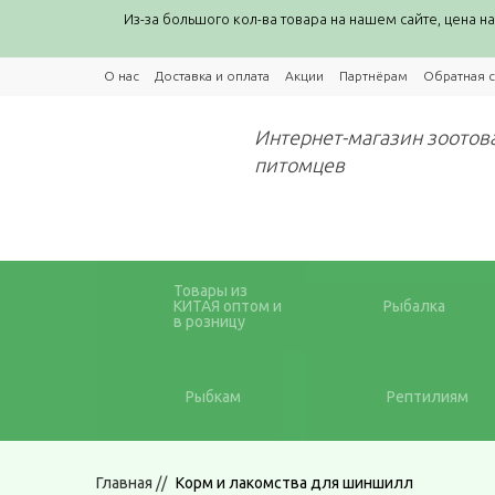
Из-за большого кол-ва товара на нашем сайте, цена на
О нас
Доставка и оплата
Акции
Партнёрам
Обратная с
ZooEconom
Интернет-магазин зоотов
питомцев
Товары из
КИТАЯ оптом и
Рыбалка
в розницу
Рыбкам
Рептилиям
Главная
//
Корм и лакомства для шиншилл