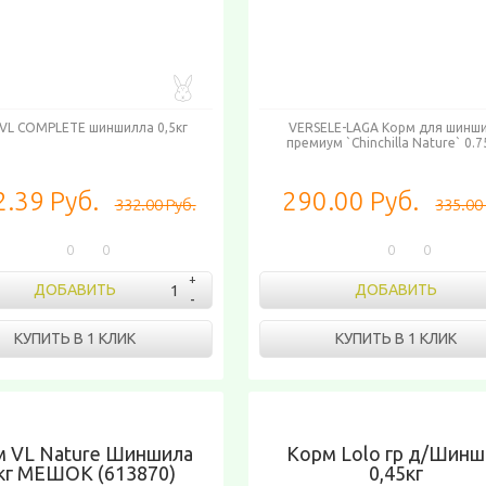
VL COMPLETE шиншилла 0,5кг
VERSELE-LAGA Корм для шинш
премиум `Chinchilla Nature` 0.7
.39 Руб.
290.00 Руб.
332.00 Руб.
335.00
0
0
0
0
ДОБАВИТЬ
ДОБАВИТЬ
КУПИТЬ В 1 КЛИК
КУПИТЬ В 1 КЛИК
м VL Nature Шиншила
Корм Lolo гр д/Шинш
кг МЕШОК (613870)
0,45кг