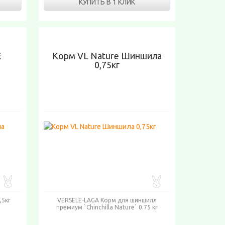
КУПИТЬ В 1 КЛИК
E
Корм VL Nature Шиншила
0,75кг
,5кг
VERSELE-LAGA Корм для шиншилл
премиум `Chinchilla Nature` 0.75 кг