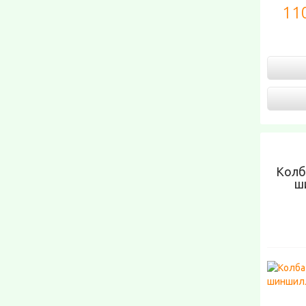
110
Колб
ш