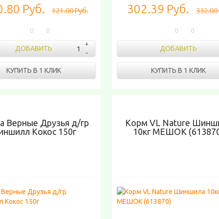
.80 Руб.
302.39 Руб.
121.00 Руб.
332.00
0
0
0
0
ДОБАВИТЬ
ДОБАВИТЬ
КУПИТЬ В 1 КЛИК
КУПИТЬ В 1 КЛИК
а Верные Друзья д/гр
Корм VL Nature Шинш
иншилл Кокос 150г
10кг МЕШОК (61387