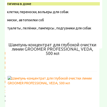
гигиена в доме
клетки, переноски, вольеры для собак
миски , автопоилки соб
туалеты , пелёнки , памперсы , подгузники для собак
ошейники , поводки , шлейки , перестежки для собак
Шампунь-концентрат для глубокой очистки
товары для дрессировки собак
линии GROOMER PROFESSIONAL, VEDA,
500 мл
КОШКАМ
ПТИЦАМ
ГРЫЗУНАМ
РЫБКАМ
ТОВАРЫ РЕПТИЛИЯМ
ЛОШАДЯМ
Рыболовные товары
СОПУТСТВУЮЩИЕ ТОВАРЫ
ЭУКАНУБА , EUKANUBA ( ЕВРОПА )
Отсутствует лицензия для данного домена.
ФИЛЬТР
ПРОИЗВОДИТЕЛЬ