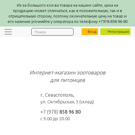
Из-за большого кол-ва товара на нашем сайте, цена на
продукцию может отличаться, как в положительную, так и в
отрицательную сторону, поэтому окончательную цену на товар и
его наличие уточняйте у оператора по телефону +7978-858-96-80
Вход
Регистрация
ZooEconom
Интернет-магазин зоотоваров
для питомцев
г. Севастополь,
ул. Октябрьская, 5 (склад)
+7 (978)
858 96 80
c 9.00 до 20.00