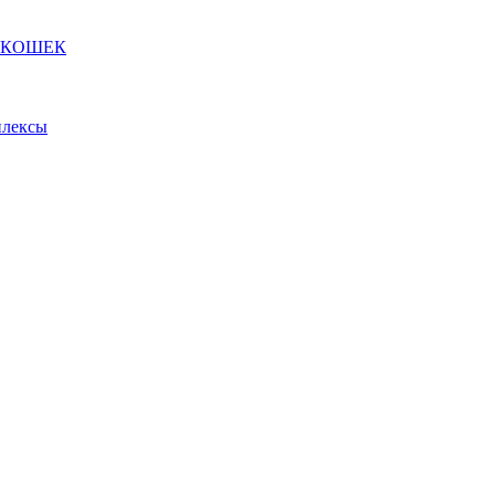
 КОШЕК
плексы