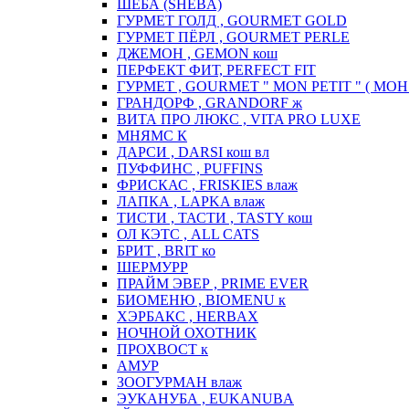
ШЕБА (SHEBA)
ГУРМЕТ ГОЛД , GOURMET GOLD
ГУРМЕТ ПЁРЛ , GOURMET PERLE
ДЖЕМОН , GEMON кош
ПЕРФЕКТ ФИТ, PERFECT FIT
ГУРМЕТ , GOURMET " MON PETIT " ( МОН
ГРАНДОРФ , GRANDORF ж
ВИТА ПРО ЛЮКС , VITA PRO LUXE
МНЯМС К
ДАРСИ , DARSI кош вл
ПУФФИНС , PUFFINS
ФРИСКАС , FRISKIES влаж
ЛАПКА , LAPKA влаж
ТИСТИ , ТАСТИ , TASTY кош
ОЛ КЭТС , ALL CATS
БРИТ , BRIT ко
ШЕРМУРР
ПРАЙМ ЭВЕР , PRIME EVER
БИОМЕНЮ , BIOMENU к
ХЭРБАКС , HERBAX
НОЧНОЙ ОХОТНИК
ПРОХВОСТ к
АМУР
ЗООГУРМАН влаж
ЭУКАНУБА , EUKANUBA