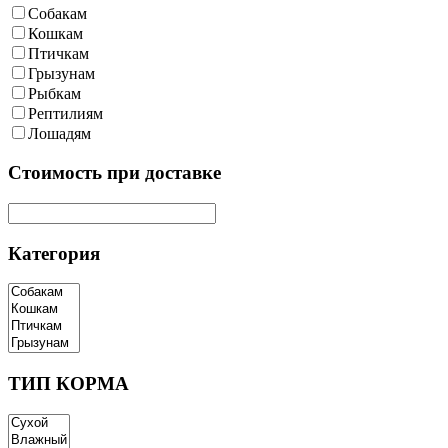
Собакам
Кошкам
Птичкам
Грызунам
Рыбкам
Рептилиям
Лошадям
Cтоимость при доставке
Категория
ТИП КОРМА