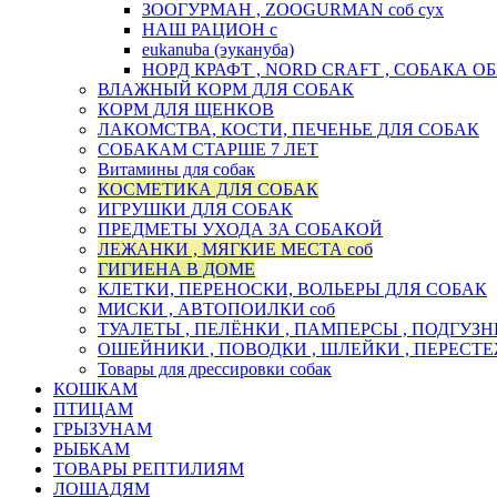
ЗООГУРМАН , ZOOGURMAN соб сух
НАШ РАЦИОН с
eukanuba (эукануба)
НОРД КРАФТ , NORD CRAFT , СОБАКА 
ВЛАЖНЫЙ КОРМ ДЛЯ СОБАК
КОРМ ДЛЯ ЩЕНКОВ
ЛАКОМСТВА, КОСТИ, ПЕЧЕНЬЕ ДЛЯ СОБАК
СОБАКАМ СТАРШЕ 7 ЛЕТ
Витамины для собак
КОСМЕТИКА ДЛЯ СОБАК
ИГРУШКИ ДЛЯ СОБАК
ПРЕДМЕТЫ УХОДА ЗА СОБАКОЙ
ЛЕЖАНКИ , МЯГКИЕ МЕСТА соб
ГИГИЕНА В ДОМЕ
КЛЕТКИ, ПЕРЕНОСКИ, ВОЛЬЕРЫ ДЛЯ СОБАК
МИСКИ , АВТОПОИЛКИ соб
ТУАЛЕТЫ , ПЕЛЁНКИ , ПАМПЕРСЫ , ПОДГУЗНИ
ОШЕЙНИКИ , ПОВОДКИ , ШЛЕЙКИ , ПЕРЕСТЕЖ
Товары для дрессировки собак
КОШКАМ
ПТИЦАМ
ГРЫЗУНАМ
РЫБКАМ
ТОВАРЫ РЕПТИЛИЯМ
ЛОШАДЯМ