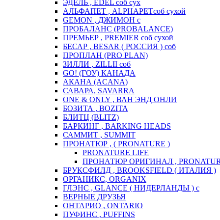
ЭДЕЛЬ , EDEL соб сух
АЛЬФАПЕТ , ALPHAPETсоб сухой
GEMON , ДЖИМОН с
ПРОБАЛАНС (PROBALANCE)
ПРЕМЬЕР , PREMIER соб сухой
БЕСАР , BESAR ( РОССИЯ ) соб
ПРОПЛАН (PRO PLAN)
ЗИЛЛИ , ZILLII соб
GO! (ГОУ) КАНАДА
АКАНА (ACANA)
САВАРА, SAVARRA
ONE & ONLY , ВАН ЭНД ОНЛИ
БОЗИТА , BOZITA
БЛИТЦ (BLITZ)
БАРКИНГ , BARKING HEADS
САММИТ , SUMMIT
ПРОНАТЮР , ( PRONATURE )
PRONATURE LIFE
ПРОНАТЮР ОРИГИНАЛ , PRONATUR
БРУКСФИЛД , BROOKSFIELD ( ИТАЛИЯ )
ОРГАНИКС, ORGANIX
ГЛЭНС , GLANCE ( НИДЕРЛАНДЫ ) с
ВЕРНЫЕ ДРУЗЬЯ
ОНТАРИО , ONTARIO
ПУФИНС , PUFFINS