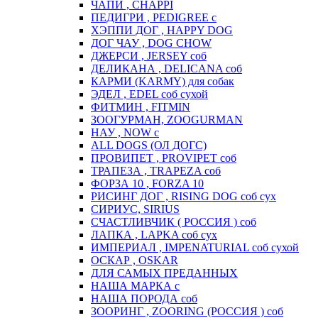
ЧАПИ , CHAPPI
ПЕДИГРИ , PEDIGREE с
ХЭППИ ДОГ , HAPPY DOG
ДОГ ЧАУ , DOG CHOW
ДЖЕРСИ , JERSEY соб
ДЕЛИКАНА , DELICANA соб
КАРМИ (KARMY) для собак
ЭДЕЛ , EDEL соб сухой
ФИТМИН , FITMIN
ЗООГУРМАН, ZOOGURMAN
НАУ , NOW с
ALL DOGS (ОЛ ДОГС)
ПРОВИПЕТ , PROVIPET соб
ТРАПЕЗА , TRAPEZA соб
ФОРЗА 10 , FORZA 10
РИСИНГ ДОГ , RISING DOG соб сух
СИРИУС, SIRIUS
СЧАСТЛИВЧИК ( РОССИЯ ) соб
ЛАПКА , LAPKA соб сух
ИМПЕРИАЛ , IMPENATURIAL соб сухой
ОСКАР , OSKAR
ДЛЯ САМЫХ ПРЕДАННЫХ
НАША МАРКА с
НАША ПОРОДА соб
ЗООРИНГ , ZOORING (РОССИЯ ) соб